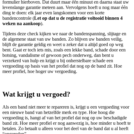
formulier hierboven. Dat duurt maar één minuut en daarna staat uw
levenslange garantie meteen aan. Vervolgens hoeft u nog maar één
ding te doen: elk jaar even langskomen voor een korte
bandencontrole (
Let op dat u de registratie voltooid binnen 4
weken na aankoop
).
Tijdens deze check kijken we naar de bandenspanning, slijtage en
de algemene staat van uw banden. Zo blijven uw banden veilig,
blijft de garantie geldig en weet u zeker dat u altijd goed op weg
bent. Gaat er toch iets mis, zoals een lekke band, schade door een
botsing, vandalisme of gewoon pech onderweg, dan bent u
verzekerd van hulp en krijgt u bij onherstelbare schade een
vergoeding op basis van het profiel dat nog op de band zit. Hoe
meer profiel, hoe hoger uw vergoeding.
Wat krijgt u vergoed?
Als een band niet meer te repareren is, krijgt u een vergoeding voor
een nieuwe band van hetzelfde merk en type. Hoe hoog die
vergoeding is, hangt af van het profiel dat nog op uw beschadigde
band zit. Hoe meer profiel er nog aanwezig is, hoe minder u hoeft te
betalen. Zo betaalt u alleen voor het deel van de band dat u al heeft
“opgereden”.