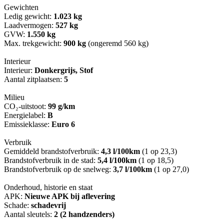
Gewichten
Ledig gewicht:
1.023 kg
Laadvermogen:
527 kg
GVW:
1.550 kg
Max. trekgewicht:
900 kg
(ongeremd 560 kg)
Interieur
Interieur:
Donkergrijs, Stof
Aantal zitplaatsen:
5
Milieu
CO₂-uitstoot:
99 g/km
Energielabel:
B
Emissieklasse:
Euro 6
Verbruik
Gemiddeld brandstofverbruik:
4,3 l/100km
(1 op 23,3)
Brandstofverbruik in de stad:
5,4 l/100km
(1 op 18,5)
Brandstofverbruik op de snelweg:
3,7 l/100km
(1 op 27,0)
Onderhoud, historie en staat
APK:
Nieuwe APK bij aflevering
Schade:
schadevrij
Aantal sleutels:
2 (2 handzenders)