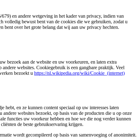
679) en andere wetgeving in het kader van privacy, indien van
ch volledig bewust bent van de cookies die we gebruiken, zodat u
n bent over het grote belang dat wij aan uw privacy hechten.
n uw bezoek aan de website en uw voorkeuren, en laten extra
p andere websites. Cookiegebruik is een gangbare praktijk. Veel
 werken bezoekt u
https://nl.wikipedia.org/wiki/Cookie_(internet)
e hebt, en ze kunnen content speciaal op uw interesses laten
 u andere websites bezoekt, op basis van de producten die u op onze
iale functies uw voorkeur hebben en hoe we die nog verder kunnen
cliënten de beste gebruikservaring krijgen.
ormatie wordt gecompileerd op basis van samenvoeging of anonimiteit.