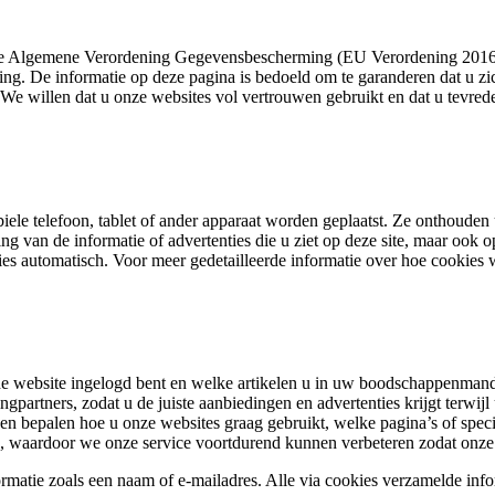
n de Algemene Verordening Gegevensbescherming (EU Verordening 2016/
ing. De informatie op deze pagina is bedoeld om te garanderen dat u zi
We willen dat u onze websites vol vertrouwen gebruikt en dat u tevrede
iele telefoon, tablet of ander apparaat worden geplaatst. Ze onthoude
g van de informatie of advertenties die u ziet op deze site, maar ook o
ies automatisch. Voor meer gedetailleerde informatie over hoe cookies
de website ingelogd bent en welke artikelen u in uw boodschappenmandj
artners, zodat u de juiste aanbiedingen en advertenties krijgt terwijl
n bepalen hoe u onze websites graag gebruikt, welke pagina’s of spec
en, waardoor we onze service voortdurend kunnen verbeteren zodat onze 
ormatie zoals een naam of e-mailadres. Alle via cookies verzamelde inf