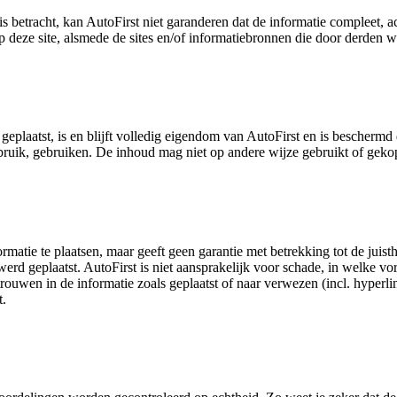
s betracht, kan AutoFirst niet garanderen dat de informatie compleet, a
 deze site, alsmede de sites en/of informatiebronnen die door derden w
geplaatst, is en blijft volledig eigendom van AutoFirst en is bescherm
gebruik, gebruiken. De inhoud mag niet op andere wijze gebruikt of ge
ormatie te plaatsen, maar geeft geen garantie met betrekking tot de juis
erd geplaatst. AutoFirst is niet aansprakelijk voor schade, in welke vo
trouwen in de informatie zoals geplaatst of naar verwezen (incl. hyperl
t.