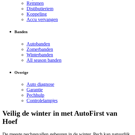
Remmen
Distibutieriem
Koppeling
Accu vervangen
Banden
Autobanden
Zomerbanden
Winterbanden
All season banden
Overige
Auto diagnose
Garantie
Pechhulp
Controlelampjes
Veilig de winter in met AutoFirst van
Hoef
De meeste pechgevallen gebeuren in de winter. Pech kan natuurlijk