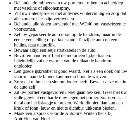
Behandel de rubbers van uw portieren, ruiten en achterklep
met vaseline of siliconenspray.
Vul uw ruitensproeier met antivries wintervulling en zorg dat
alle zomerrestjes zijn verdwenen.
Behandel alle sloten preventief met WD40 om vastvriezen te
voorkomen.
Zet uw geparkeerde auto nooit op de handrem, maar in de
eerste versnelling of parkeerstand. Tenzij de auto op een
helling staat natuurlijk.
Bewaar altijd een setje startkabels in de auto.
Bevroren handrem? Laat de motor een tijdje draaien.
Uiteindelijk zal de warmte van de uitlaat de handrem
ontdooien.
Een goede ijskrabber is goud waard. Net als een doek om uw
voorruit aan de binnenkant mee schoon te wrijven
Zorg dat u thuis een slot ontdooier heeft. Bewaar deze niet in
de auto zelf.
Zit uw portier vastgevroren? Niet gaan trekken! Geef met uw
volle gewicht een harde duw tegen het portier. Soms volstaat
dit al om het ijslaagje te breken. Werkt dit niet, dan kan een
kruik of föhn (lauw en niet te dichtbij) uitkomst bieden.
Maak een afspraak voor de AutoFirst Wintercheck bij
AutoFirst van Hoef